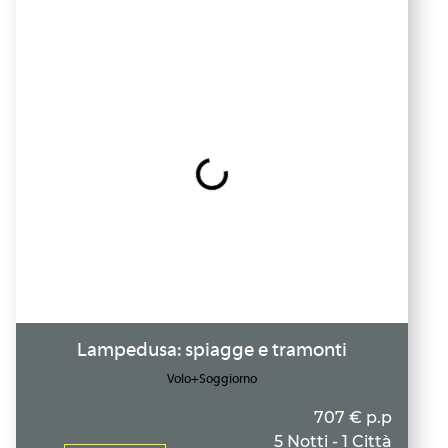
Lampedusa: spiagge e tramonti
Volo+Soggiorno
707 € p.p
5 Notti - 1 Città